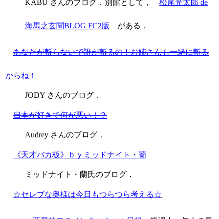
KABU さんのブログ．別館として，
松尾光太郎 de
海馬之玄関BLOG FC2版
がある．
あなたが斬らないで誰が斬るの！お姉さんも一緒に斬る
からね！
JODY さんのブログ．
日本が好きで何が悪い！？
Audrey さんのブログ．
《天才バカ板》ｂｙミッドナイト・蘭
ミッドナイト・蘭氏のブログ．
☆セレブな奥様は今日もつらつら考える☆