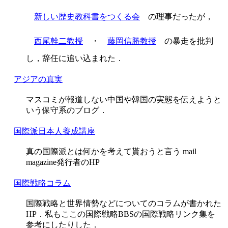
新しい歴史教科書をつくる会
の理事だったが，
西尾幹二教授
・
藤岡信勝教授
の暴走を批判
し，辞任に追い込まれた．
アジアの真実
マスコミが報道しない中国や韓国の実態を伝えようと
いう保守系のブログ．
国際派日本人養成講座
真の国際派とは何かを考えて貰おうと言う mail
magazine発行者のHP
国際戦略コラム
国際戦略と世界情勢などについてのコラムが書かれた
HP．私もここの国際戦略BBSの国際戦略リンク集を
参考にしたりした．