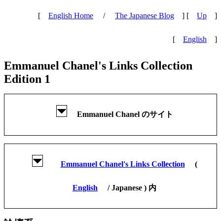
[
English Home
/
The Japanese Blog
] [
Up
]
[
English
]
Emmanuel Chanel's Links Collection
Edition 1
Emmanuel Chanel のサイト
Emmanuel Chanel's Links Collection
(
English
/ Japanese ) 内