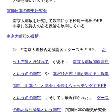
の嘘を暴いた人である．
電脳日本の歴史研究会
南京大虐殺を研究して数年になる松尾一郎氏のHP．
非常に説得力のある反論を展開している．
南京大虐殺の虚構
2ch の南京大虐殺否定派論客：グース氏の HP．
ネ
ット右翼と呼ばれて
がある．
南京大虐殺関係資料
という名の別館
や
本宮ひろ志『国が燃える』捏造
問題、山本弘「と学会」会長をウォッチングするHP
という名の別館
，そして，最近作られた，
グース
の掲示版討論集という別館
(電脳日本の歴史研究会