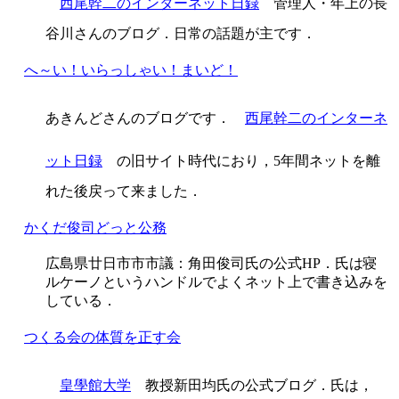
西尾幹二のインターネット日録
管理人・年上の長
谷川さんのブログ．日常の話題が主です．
へ～い！いらっしゃい！まいど！
あきんどさんのブログです．
西尾幹二のインターネ
ット日録
の旧サイト時代におり，5年間ネットを離
れた後戻って来ました．
かくだ俊司どっと公務
広島県廿日市市市議：角田俊司氏の公式HP．氏は寝
ルケーノというハンドルでよくネット上で書き込みを
している．
つくる会の体質を正す会
皇學館大学
教授新田均氏の公式ブログ．氏は，