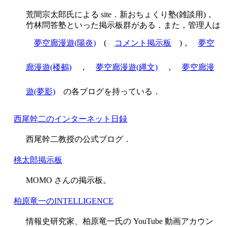
荒間宗太郎氏による site．新おちょくり塾(雑談用)，
竹林問答塾といった掲示板群がある．また，管理人は
夢空廊漫遊(陽炎)
(
コメント掲示板
)，
夢空
廊漫遊(楼鵺)
，
夢空廊漫遊(縄文)
，
夢空廊漫
遊(夢影)
の各ブログを持っている．
西尾幹二のインターネット日録
西尾幹二教授の公式ブログ．
桃太郎掲示板
MOMO さんの掲示板。
柏原竜一のINTELLIGENCE
情報史研究家、柏原竜一氏の YouTube 動画アカウン