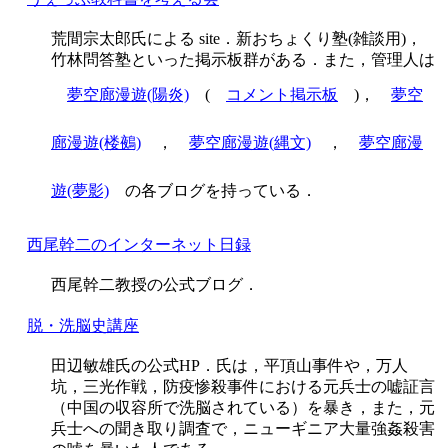
荒間宗太郎氏による site．新おちょくり塾(雑談用)，
竹林問答塾といった掲示板群がある．また，管理人は
夢空廊漫遊(陽炎)
(
コメント掲示板
)，
夢空
廊漫遊(楼鵺)
，
夢空廊漫遊(縄文)
，
夢空廊漫
遊(夢影)
の各ブログを持っている．
西尾幹二のインターネット日録
西尾幹二教授の公式ブログ．
脱・洗脳史講座
田辺敏雄氏の公式HP．氏は，平頂山事件や，万人
坑，三光作戦，防疫惨殺事件における元兵士の嘘証言
（中国の収容所で洗脳されている）を暴き，また，元
兵士への聞き取り調査で，ニューギニア大量強姦殺害