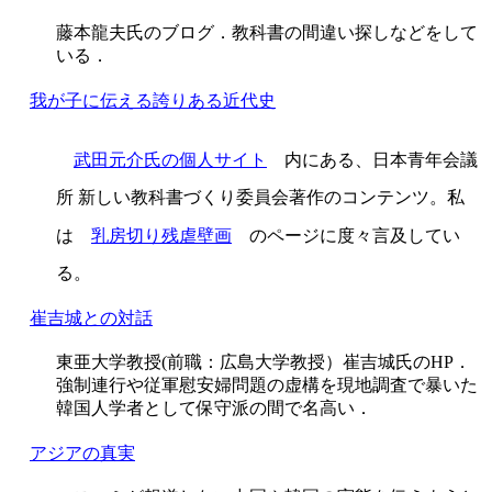
藤本龍夫氏のブログ．教科書の間違い探しなどをして
いる．
我が子に伝える誇りある近代史
武田元介氏の個人サイト
内にある、日本青年会議
所 新しい教科書づくり委員会著作のコンテンツ。私
は
乳房切り残虐壁画
のページに度々言及してい
る。
崔吉城との対話
東亜大学教授(前職：広島大学教授）崔吉城氏のHP．
強制連行や従軍慰安婦問題の虚構を現地調査で暴いた
韓国人学者として保守派の間で名高い．
アジアの真実