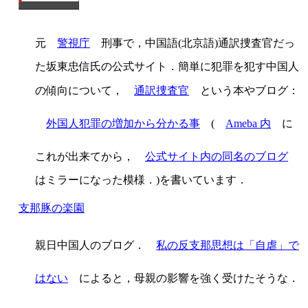
元
警視庁
刑事で，中国語(北京語)通訳捜査官だっ
た坂東忠信氏の公式サイト．簡単に犯罪を犯す中国人
の傾向について，
通訳捜査官
という本やブログ：
外国人犯罪の増加から分かる事
(
Ameba 内
に
これが出来てから，
公式サイト内の同名のブログ
はミラーになった模様．)を書いています．
支那豚の楽園
親日中国人のブログ．
私の反支那思想は「自虐」で
はない
によると，母親の影響を強く受けたそうな．