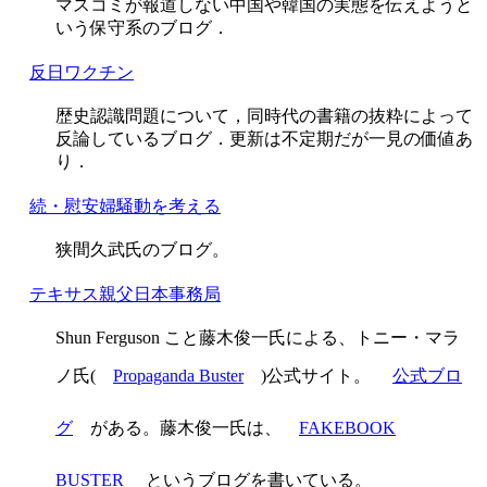
マスコミが報道しない中国や韓国の実態を伝えようと
いう保守系のブログ．
反日ワクチン
歴史認識問題について，同時代の書籍の抜粋によって
反論しているブログ．更新は不定期だが一見の価値あ
り．
続・慰安婦騒動を考える
狭間久武氏のブログ。
テキサス親父日本事務局
Shun Ferguson こと藤木俊一氏による、トニー・マラ
ノ氏(
Propaganda Buster
)公式サイト。
公式ブロ
グ
がある。藤木俊一氏は、
FAKEBOOK
BUSTER
というブログを書いている。