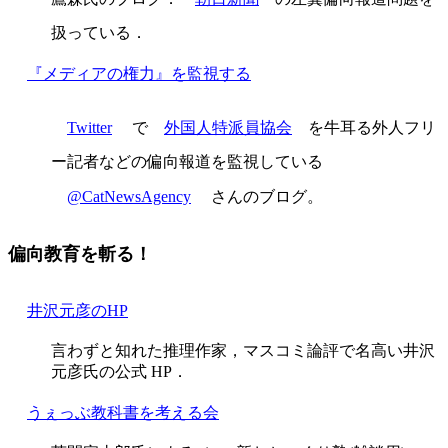
扱っている．
『メディアの権力』を監視する
Twitter
で
外国人特派員協会
を牛耳る外人フリ
ー記者などの偏向報道を監視している
@CatNewsAgency
さんのブログ。
偏向教育を斬る！
井沢元彦のHP
言わずと知れた推理作家，マスコミ論評で名高い井沢
元彦氏の公式 HP．
うぇっぶ教科書を考える会