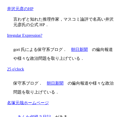
井沢元彦のHP
言わずと知れた推理作家，マスコミ論評で名高い井沢
元彦氏の公式 HP．
Irregular Expression?
gori 氏による保守系ブログ．
朝日新聞
の偏向報道
や様々な政治問題を取り上げている．
25 o'clock
保守系ブログ．
朝日新聞
の偏向報道や様々な政治
問題を取り上げている．
名塚元哉ホームページ
あんた何様？日記
がある．