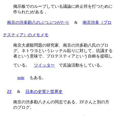
掲示板でのループしている議論に終止符を打つために
作られた)がある．
南京の渋多勘八のぶつぶつがたり
&
南京渋多（プロ
テスティア）のメモメモ
南京大虐殺問題の研究家、南京の渋多勘八氏のブロ
グ。ネトウヨというレッテル貼りに対して、抗議する
者という意味で、プロテスティアという自称を提唱し
ている。
ツイッター
で反論活動をしている。
note
もある。
ZF
&
日本の史実と世界史
南京の渋多勘八さんの同志である、ZFさんと別の方
のブログ。