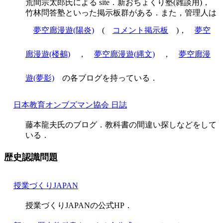
荒間宗太郎氏による site．新おちょくり塾(雑談用)，
竹林問答塾といった掲示板群がある．また，管理人は
夢空廊漫遊(陽炎)
(
コメント掲示板
)，
夢空
廊漫遊(楼鵺)
，
夢空廊漫遊(縄文)
，
夢空廊漫
遊(夢影)
の各ブログを持っている．
日本教育オンブズマン協会 日誌
藤本龍夫氏のブログ．教科書の間違い探しなどをして
いる．
歴史認識問題
授業づくりJAPAN
授業づくりJAPANの公式HP．