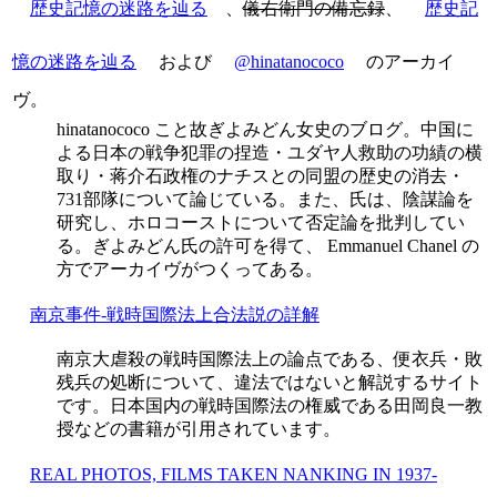
歴史記憶の迷路を辿る
、
儀右衛門の備忘録
、
歴史記
憶の迷路を辿る
および
@hinatanococo
のアーカイ
ヴ。
hinatanococo こと故ぎよみどん女史のブログ。中国に
よる日本の戦争犯罪の捏造・ユダヤ人救助の功績の横
取り・蒋介石政権のナチスとの同盟の歴史の消去・
731部隊について論じている。また、氏は、陰謀論を
研究し、ホロコーストについて否定論を批判してい
る。ぎよみどん氏の許可を得て、 Emmanuel Chanel の
方でアーカイヴがつくってある。
南京事件-戦時国際法上合法説の詳解
南京大虐殺の戦時国際法上の論点である、便衣兵・敗
残兵の処断について、違法ではないと解説するサイト
です。日本国内の戦時国際法の権威である田岡良一教
授などの書籍が引用されています。
REAL PHOTOS, FILMS TAKEN NANKING IN 1937-