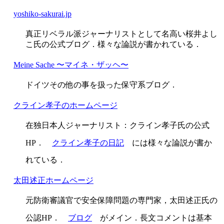
yoshiko-sakurai.jp
真正リベラル派ジャーナリストとして名高い桜井よし
こ氏の公式ブログ．様々な論説が書かれている．
Meine Sache 〜マイネ・ザッヘ〜
ドイツその他の事を扱った保守系ブログ．
クライン孝子のホームページ
在独日本人ジャーナリスト：クライン孝子氏の公式
HP．
クライン孝子の日記
には様々な論説が書か
れている．
太田述正ホームページ
元防衛審議官で安全保障問題の専門家，太田述正氏の
公認HP．
ブログ
がメイン．長文コメントは基本