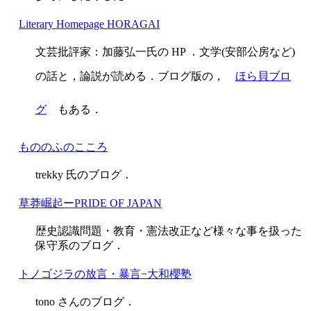
Literary Homepage HORAGAI
文芸批評家：加藤弘一氏の HP ．文学(安部公房など)
の話と，論説が読める．ブログ版の，
ほら貝ブロ
グ
もある．
もののふのこころ
trekky 氏のブログ．
草莽崛起ーPRIDE OF JAPAN
歴史認識問題・教育・憲法改正など様々な事を扱った
保守系のブログ．
トノゴジラの放言・暴言−大和櫻塾
tono さんのブログ．